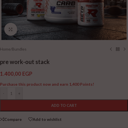
Click to enlarge
Home
/
Bundles
pre work-out stack
1.400,00
EGP
Purchase this product now and earn
1,400
Points!
-
+
ADD TO CART
Compare
Add to wishlist