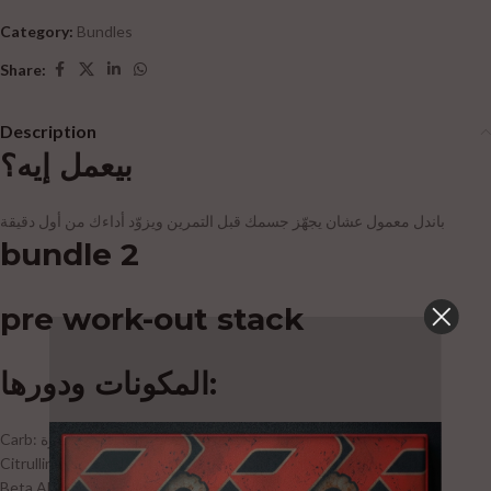
Category:
Bundles
Share:
Description
بيعمل إيه؟
باندل معمول عشان يجهّز جسمك قبل التمرين ويزوّد أداءك من أول دقيقة
bundle 2
pre work-out stack
المكونات ودورها:
Carb: بيديك طاقة سريعة تخليك تبدأ التمرين بقوة
Citrulline: بيساعد على ضخ الدم للعضلات (Pump أعلى وأداء أفضل)
Beta Alanine: بيأخر الإجهاد ويزود التحمّل