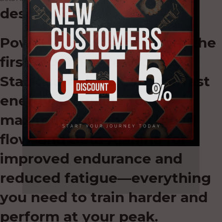
description:
Power your workout from the
first rep. The Pre-Workout
Stack combines Carb for fast
energy, Citrulline for
maximum pump and blood
flow, and Beta-Alanine for
improved endurance and
reduced fatigue—everything
you need to train harder and
perform at your peak.